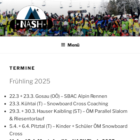
Zum
Inhalt
springen
N.A.S.H.
Next Austrian Snow Hero
Menü
TERMINE
Frühling 2025
22.3 + 23.3. Gosau (OÖ) – SBAC Alpin Rennen
23.3. Kühtai (T) – Snowboard Cross Coaching
29.3. + 30.3. Hauser Kaibling (ST) – ÖM Parallel Slalom
& Riesentorlauf
5.4. + 6.4. Pitztal (T) – Kinder + Schüler ÖM Snowboard
Cross