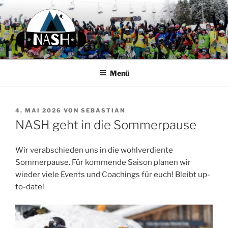
Zum
Inhalt
springen
N.A.S.H.
Next Austrian Snow Hero
Menü
VERÖFFENTLICHT
4. MAI 2026
VON
SEBASTIAN
AM
NASH geht in die Sommerpause
Wir verabschieden uns in die wohlverdiente
Sommerpause. Für kommende Saison planen wir
wieder viele Events und Coachings für euch! Bleibt up-
to-date!