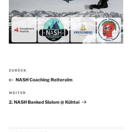
Beitrags-
Vorheriger
ZURÜCK
Navigation
Beitrag
NASH Coaching Reiteralm
Nächster
WEITER
Beitrag
2. NASH Banked Slalom @ Kühtai