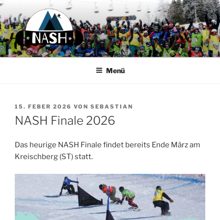
Zum
Inhalt
springen
N.A.S.H.
Next Austrian Snow Hero
Menü
VERÖFFENTLICHT
15. FEBER 2026
VON
SEBASTIAN
AM
NASH Finale 2026
Das heurige NASH Finale findet bereits Ende März am
Kreischberg (ST) statt.